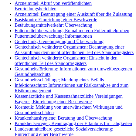
Arzneimittel; Abruf von veröffentlichten
Beurteilungsberichten
Arzneimittel; Beantragung einer Auskunft über die Zulassung
Basiskonto; Einreichung einer Beschwerde
Betäubungsmittelverkehr; Überwachung
Futtermittelüberwachung; Entnahme von Futtermittelproben
Futtermittelüberwachung; Informationen
Gentechnik; Genehmigung und Überwachung
Gentechnisch veränderte Organismen; Beantragung einer
Auskunft aus dem nicht-öffentlichen Teil des Standortregisters
Gentechnisch veränderte Organismen; Einsicht in den
öffentlichen Teil des Standortregisters
Gesundheitsförderung; Informationen zum umweltbezogenen
Gesundheitsschutz
Gesundheitsschädlinge; Meldung eines Befalls
Infektionsschutz; Informationen zur Risikoanalyse und zum
Risikomanagement
Kassenärztliche und Kassenzahnärztliche Vereinigungen
Bayerns; Einreichung einer Beschwerde
Kosmetik; Meldung von unerwünschten Wirkungen und
Gesundheitsschäden
Krankenhaushygiene; Beratung und Überwachung
Krankheitserreger; Beantragung der Erlaubnis für Tätigkeiten
Landesunmittelbare gesetzliche Sozialversicherung;
Einreichung einer Beschwerde