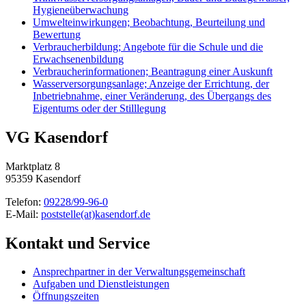
Hygieneüberwachung
Umwelteinwirkungen; Beobachtung, Beurteilung und
Bewertung
Verbraucherbildung; Angebote für die Schule und die
Erwachsenenbildung
Verbraucherinformationen; Beantragung einer Auskunft
Wasserversorgungsanlage; Anzeige der Errichtung, der
Inbetriebnahme, einer Veränderung, des Übergangs des
Eigentums oder der Stilllegung
VG Kasendorf
Marktplatz 8
95359 Kasendorf
Telefon:
09228/99-96-0
E-Mail:
poststelle(at)kasendorf.de
Kontakt und Service
Ansprechpartner in der Verwaltungsgemeinschaft
Aufgaben und Dienstleistungen
Öffnungszeiten