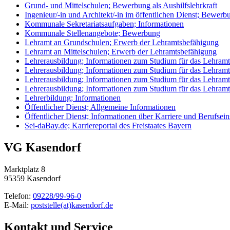
Grund- und Mittelschulen; Bewerbung als Aushilfslehrkraft
Ingenieur/-in und Architekt/-in im öffentlichen Dienst; Bewerb
Kommunale Sekretariatsaufgaben; Informationen
Kommunale Stellenangebote; Bewerbung
Lehramt an Grundschulen; Erwerb der Lehramtsbefähigung
Lehramt an Mittelschulen; Erwerb der Lehramtsbefähigung
Lehrerausbildung; Informationen zum Studium für das Lehramt
Lehrerausbildung; Informationen zum Studium für das Lehram
Lehrerausbildung; Informationen zum Studium für das Lehramt
Lehrerausbildung; Informationen zum Studium für das Lehram
Lehrerbildung; Informationen
Öffentlicher Dienst; Allgemeine Informationen
Öffentlicher Dienst; Informationen über Karriere und Berufsein
Sei-daBay.de; Karriereportal des Freistaates Bayern
VG Kasendorf
Marktplatz 8
95359 Kasendorf
Telefon:
09228/99-96-0
E-Mail:
poststelle(at)kasendorf.de
Kontakt und Service