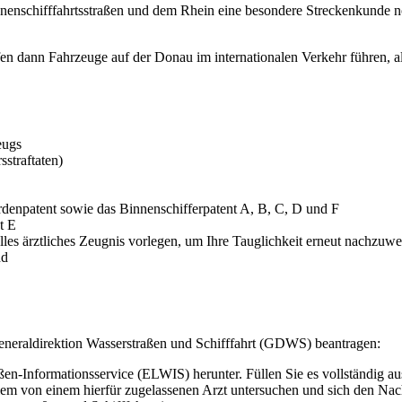
nnenschifffahrtsstraßen und dem Rhein eine besondere Streckenkunde n
rfen dann Fahrzeuge auf der Donau im internationalen Verkehr führen, a
eugs
straftaten)
rdenpatent sowie das Binnenschifferpatent A, B, C, D und F
t E
les ärztliches Zeugnis vorlegen, um Ihre Tauglichkeit erneut nachzuwe
nd
 Generaldirektion Wasserstraßen und Schifffahrt (GDWS) beantragen:
n-Informationsservice (ELWIS) herunter. Füllen Sie es vollständig au
lem von einem hierfür zugelassenen Arzt untersuchen und sich den Nach