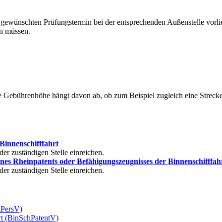
em gewünschten Prüfungstermin bei der entsprechenden Außenstelle vo
en müssen.
ebührenhöhe hängt davon ab, ob zum Beispiel zugleich eine Strecken
 Binnenschifffahrt
er zuständigen Stelle einreichen.
nes Rheinpatents oder Befähigungszeugnisses der Binnenschifffah
er zuständigen Stelle einreichen.
hPersV)
rt (BinSchPatentV)