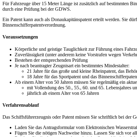
Für Fahrzeuge über 15 Meter Länge ist zusätzlich auf bestimmten Bi
durch eine Prüfung bei der GDWS.
Ein Patent kann auch als Donaukapitänspatent erteilt werden. Sie dü
Binnenschifferpatentverordnung.
Voraussetzungen
Körperliche und geistige Tauglichkeit zur Führung eines Fahrz
Zuverlässigkeit (unter anderem keine Vorstrafen wegen Verkehrs
Bestehen der entsprechenden Prüfung
Je nach beantragter Zeugnisart ein bestimmtes Mindestalter:
21 Jahre für das große und kleine Rheinpatent, das Behö
18 Jahre für das Sportpatent und das Binnenschifferpaten
Ab einem Alter von 50 Jahren müssen Sie regelmäßig ein aktuel
mit Vollendung des 50., 55., 60. und 65. Lebensjahres u
jährlich ab einem Alter von 65 Jahren
Verfahrensablauf
Das Schiffsführerzeugnis oder Patent müssen Sie schriftlich bei der
Laden Sie das Antragsformular vom Elektronischen Wasserstraße
Fügen Sie die nötigen Nachweise hinzu. Lassen Sie sich vor al