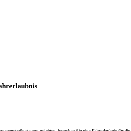
ahrerlaubnis
wasserstraße steuern möchten, brauchen Sie eine Fahrerlaubnis für die 