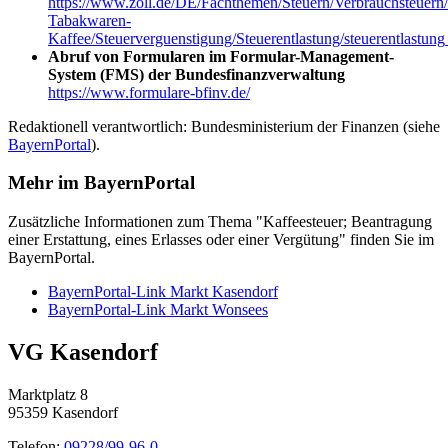
https://www.zoll.de/DE/Fachthemen/Steuern/Verbrauchsteuern
Tabakwaren-
Kaffee/Steuerverguenstigung/Steuerentlastung/steuerentlastun
Abruf von Formularen im Formular-Management-
System (FMS) der Bundesfinanzverwaltung
https://www.formulare-bfinv.de/
Redaktionell verantwortlich: Bundesministerium der Finanzen (siehe
BayernPortal
).
Mehr im BayernPortal
Zusätzliche Informationen zum Thema "Kaffeesteuer; Beantragung
einer Erstattung, eines Erlasses oder einer Vergütung" finden Sie im
BayernPortal.
BayernPortal-Link Markt Kasendorf
BayernPortal-Link Markt Wonsees
VG Kasendorf
Marktplatz 8
95359 Kasendorf
Telefon:
09228/99-96-0