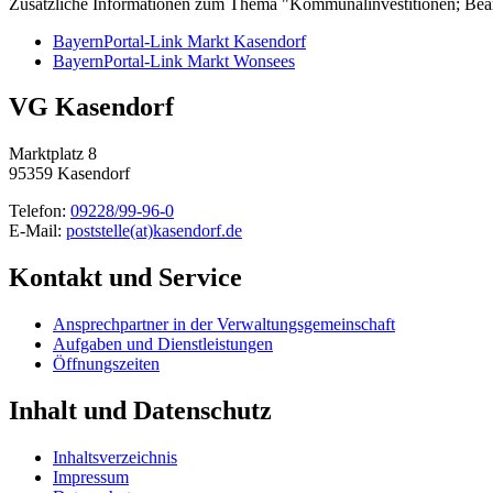
Zusätzliche Informationen zum Thema "Kommunalinvestitionen; Beantr
BayernPortal-Link Markt Kasendorf
BayernPortal-Link Markt Wonsees
VG Kasendorf
Marktplatz 8
95359 Kasendorf
Telefon:
09228/99-96-0
E-Mail:
poststelle(at)kasendorf.de
Kontakt und Service
Ansprechpartner in der Verwaltungsgemeinschaft
Aufgaben und Dienstleistungen
Öffnungszeiten
Inhalt und Datenschutz
Inhaltsverzeichnis
Impressum