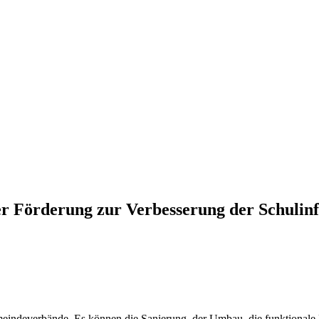
r Förderung zur Verbesserung der Schulinf
eindeverbände. Es können die Sanierung, der Umbau, die funktional