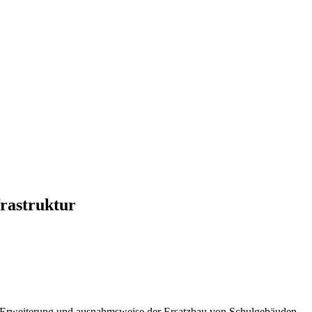
rastruktur
e Erweiterung und ausnahmsweise der Ersatzbau von Schulgebäuden