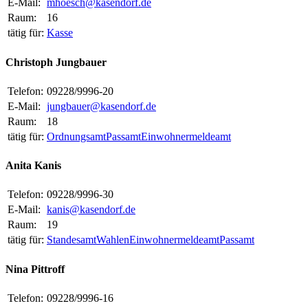
E-Mail:
mhoesch@kasendorf.de
Raum:
16
tätig für:
Kasse
Christoph Jungbauer
Telefon:
09228/9996-20
E-Mail:
jungbauer@kasendorf.de
Raum:
18
tätig für:
Ordnungsamt
Passamt
Einwohnermeldeamt
Anita Kanis
Telefon:
09228/9996-30
E-Mail:
kanis@kasendorf.de
Raum:
19
tätig für:
Standesamt
Wahlen
Einwohnermeldeamt
Passamt
Nina Pittroff
Telefon:
09228/9996-16