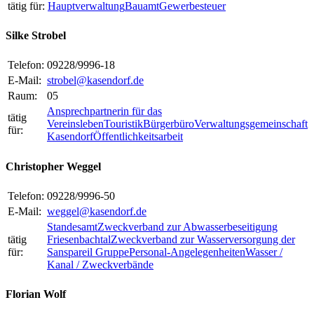
tätig für:
Hauptverwaltung
Bauamt
Gewerbesteuer
Silke Strobel
Telefon:
09228/9996-18
E-Mail:
strobel@kasendorf.de
Raum:
05
Ansprechpartnerin für das
tätig
Vereinsleben
Touristik
Bürgerbüro
Verwaltungsgemeinschaft
für:
Kasendorf
Öffentlichkeitsarbeit
Christopher Weggel
Telefon:
09228/9996-50
E-Mail:
weggel@kasendorf.de
Standesamt
Zweckverband zur Abwasserbeseitigung
tätig
Friesenbachtal
Zweckverband zur Wasserversorgung der
für:
Sanspareil Gruppe
Personal-Angelegenheiten
Wasser /
Kanal / Zweckverbände
Florian Wolf