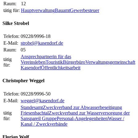
Raum:
12
tätig für:
Hauptverwaltung
Bauamt
Gewerbesteuer
Silke Strobel
Telefon:
09228/9996-18
E-Mail:
strobel@kasendorf.de
Raum:
05
Ansprechpartnerin für das
tätig
Vereinsleben
Touristik
Bürgerbüro
Verwaltungsgemeinschaft
für:
Kasendorf
Öffentlichkeitsarbeit
Christopher Weggel
Telefon:
09228/9996-50
E-Mail:
weggel@kasendorf.de
Standesamt
Zweckverband zur Abwasserbeseitigung
tätig
Friesenbachtal
Zweckverband zur Wasserversorgung der
für:
Sanspareil Gruppe
Personal-Angelegenheiten
Wasser /
Kanal / Zweckverbände
Florian Wolf