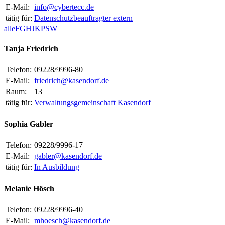
E-Mail:
info@cybertecc.de
tätig für:
Datenschutzbeauftragter extern
alle
F
G
H
J
K
P
S
W
Tanja Friedrich
Telefon:
09228/9996-80
E-Mail:
friedrich@kasendorf.de
Raum:
13
tätig für:
Verwaltungsgemeinschaft Kasendorf
Sophia Gabler
Telefon:
09228/9996-17
E-Mail:
gabler@kasendorf.de
tätig für:
In Ausbildung
Melanie Hösch
Telefon:
09228/9996-40
E-Mail:
mhoesch@kasendorf.de