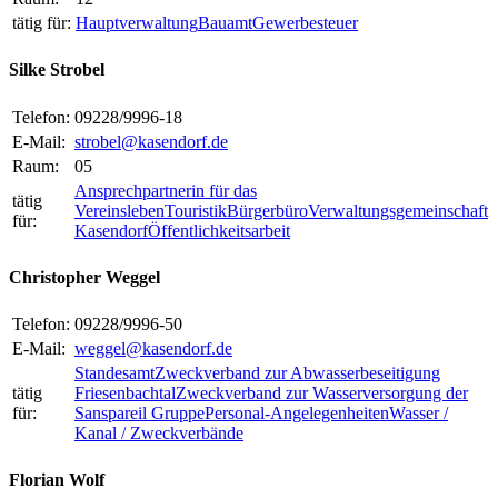
tätig für:
Hauptverwaltung
Bauamt
Gewerbesteuer
Silke Strobel
Telefon:
09228/9996-18
E-Mail:
strobel@kasendorf.de
Raum:
05
Ansprechpartnerin für das
tätig
Vereinsleben
Touristik
Bürgerbüro
Verwaltungsgemeinschaft
für:
Kasendorf
Öffentlichkeitsarbeit
Christopher Weggel
Telefon:
09228/9996-50
E-Mail:
weggel@kasendorf.de
Standesamt
Zweckverband zur Abwasserbeseitigung
tätig
Friesenbachtal
Zweckverband zur Wasserversorgung der
für:
Sanspareil Gruppe
Personal-Angelegenheiten
Wasser /
Kanal / Zweckverbände
Florian Wolf