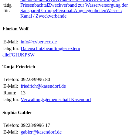
tätig
Friesenbachtal
Zweckverband zur Wasserversorgung der
für:
Sanspareil Gruppe
Personal-Angelegenheiten
Wasser /
Kanal / Zweckverbände
Florian Wolf
E-Mail:
info@cybertecc.de
tätig für:
Datenschutzbeauftragter extern
alle
F
G
H
J
K
P
S
W
Tanja Friedrich
Telefon:
09228/9996-80
E-Mail:
friedrich@kasendorf.de
Raum:
13
tätig für:
Verwaltungsgemeinschaft Kasendorf
Sophia Gabler
Telefon:
09228/9996-17
E-Mail:
gabler@kasendorf.de