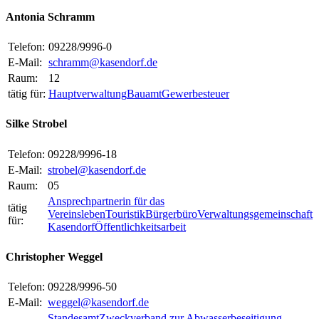
Antonia Schramm
Telefon:
09228/9996-0
E-Mail:
schramm@kasendorf.de
Raum:
12
tätig für:
Hauptverwaltung
Bauamt
Gewerbesteuer
Silke Strobel
Telefon:
09228/9996-18
E-Mail:
strobel@kasendorf.de
Raum:
05
Ansprechpartnerin für das
tätig
Vereinsleben
Touristik
Bürgerbüro
Verwaltungsgemeinschaft
für:
Kasendorf
Öffentlichkeitsarbeit
Christopher Weggel
Telefon:
09228/9996-50
E-Mail:
weggel@kasendorf.de
Standesamt
Zweckverband zur Abwasserbeseitigung