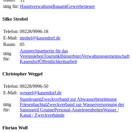
tätig für:
Hauptverwaltung
Bauamt
Gewerbesteuer
Silke Strobel
Telefon:
09228/9996-18
E-Mail:
strobel@kasendorf.de
Raum:
05
Ansprechpartnerin für das
tätig
Vereinsleben
Touristik
Bürgerbüro
Verwaltungsgemeinschaft
für:
Kasendorf
Öffentlichkeitsarbeit
Christopher Weggel
Telefon:
09228/9996-50
E-Mail:
weggel@kasendorf.de
Standesamt
Zweckverband zur Abwasserbeseitigung
tätig
Friesenbachtal
Zweckverband zur Wasserversorgung der
für:
Sanspareil Gruppe
Personal-Angelegenheiten
Wasser /
Kanal / Zweckverbände
Florian Wolf