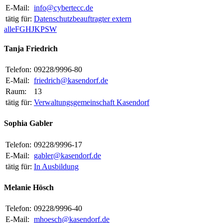
E-Mail:
info@cybertecc.de
tätig für:
Datenschutzbeauftragter extern
alle
F
G
H
J
K
P
S
W
Tanja Friedrich
Telefon:
09228/9996-80
E-Mail:
friedrich@kasendorf.de
Raum:
13
tätig für:
Verwaltungsgemeinschaft Kasendorf
Sophia Gabler
Telefon:
09228/9996-17
E-Mail:
gabler@kasendorf.de
tätig für:
In Ausbildung
Melanie Hösch
Telefon:
09228/9996-40
E-Mail:
mhoesch@kasendorf.de