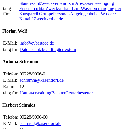
Standesamt
Zweckverband zur Abwasserbeseitigung
tätig
Friesenbachtal
Zweckverband zur Wasserversorgung der
für:
Sanspareil Gruppe
Personal-Angelegenheiten
Wasser /
Kanal / Zweckverbände
Florian Wolf
E-Mail:
info@cybertecc.de
tätig für:
Datenschutzbeauftragter extern
Antonia Schramm
Telefon:
09228/9996-0
E-Mail:
schramm@kasendorf.de
Raum:
12
tätig für:
Hauptverwaltung
Bauamt
Gewerbesteuer
Herbert Schmidt
Telefon:
09228/9996-60
E-Mail:
schmidt@kasendorf.de