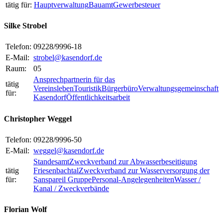
tätig für:
Hauptverwaltung
Bauamt
Gewerbesteuer
Silke Strobel
Telefon:
09228/9996-18
E-Mail:
strobel@kasendorf.de
Raum:
05
Ansprechpartnerin für das
tätig
Vereinsleben
Touristik
Bürgerbüro
Verwaltungsgemeinschaft
für:
Kasendorf
Öffentlichkeitsarbeit
Christopher Weggel
Telefon:
09228/9996-50
E-Mail:
weggel@kasendorf.de
Standesamt
Zweckverband zur Abwasserbeseitigung
tätig
Friesenbachtal
Zweckverband zur Wasserversorgung der
für:
Sanspareil Gruppe
Personal-Angelegenheiten
Wasser /
Kanal / Zweckverbände
Florian Wolf