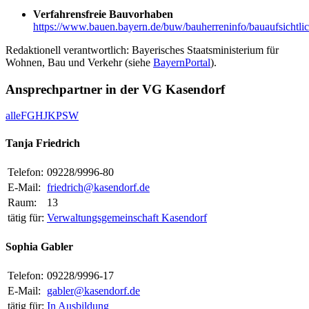
Verfahrensfreie Bauvorhaben
https://www.bauen.bayern.de/buw/bauherreninfo/bauaufsichtli
Redaktionell verantwortlich: Bayerisches Staatsministerium für
Wohnen, Bau und Verkehr (siehe
BayernPortal
).
Ansprechpartner in der VG Kasendorf
alle
F
G
H
J
K
P
S
W
Tanja Friedrich
Telefon:
09228/9996-80
E-Mail:
friedrich@kasendorf.de
Raum:
13
tätig für:
Verwaltungsgemeinschaft Kasendorf
Sophia Gabler
Telefon:
09228/9996-17
E-Mail:
gabler@kasendorf.de
tätig für:
In Ausbildung