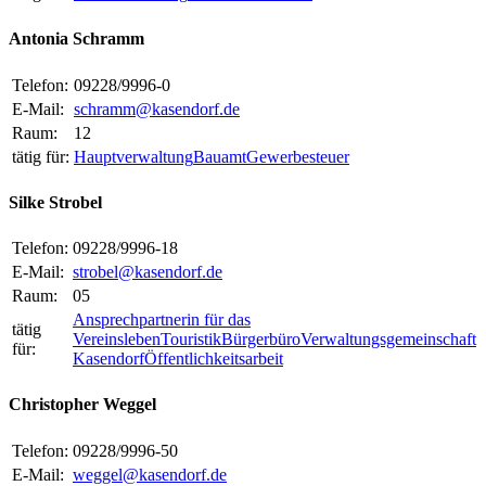
Antonia Schramm
Telefon:
09228/9996-0
E-Mail:
schramm@kasendorf.de
Raum:
12
tätig für:
Hauptverwaltung
Bauamt
Gewerbesteuer
Silke Strobel
Telefon:
09228/9996-18
E-Mail:
strobel@kasendorf.de
Raum:
05
Ansprechpartnerin für das
tätig
Vereinsleben
Touristik
Bürgerbüro
Verwaltungsgemeinschaft
für:
Kasendorf
Öffentlichkeitsarbeit
Christopher Weggel
Telefon:
09228/9996-50
E-Mail:
weggel@kasendorf.de