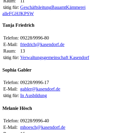
Raum:
11
tätig für:
Geschäftsleitung
Bauamt
Kämmerei
alle
F
G
H
J
K
P
S
W
Tanja Friedrich
Telefon:
09228/9996-80
E-Mail:
friedrich@kasendorf.de
Raum:
13
tätig für:
Verwaltungsgemeinschaft Kasendorf
Sophia Gabler
Telefon:
09228/9996-17
E-Mail:
gabler@kasendorf.de
tätig für:
In Ausbildung
Melanie Hösch
Telefon:
09228/9996-40
E-Mail:
mhoesch@kasendorf.de