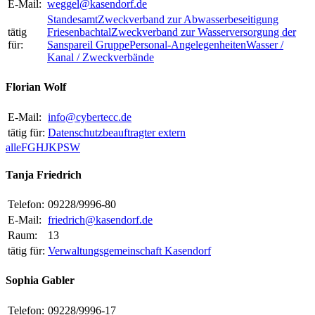
E-Mail:
weggel@kasendorf.de
Standesamt
Zweckverband zur Abwasserbeseitigung
tätig
Friesenbachtal
Zweckverband zur Wasserversorgung der
für:
Sanspareil Gruppe
Personal-Angelegenheiten
Wasser /
Kanal / Zweckverbände
Florian Wolf
E-Mail:
info@cybertecc.de
tätig für:
Datenschutzbeauftragter extern
alle
F
G
H
J
K
P
S
W
Tanja Friedrich
Telefon:
09228/9996-80
E-Mail:
friedrich@kasendorf.de
Raum:
13
tätig für:
Verwaltungsgemeinschaft Kasendorf
Sophia Gabler
Telefon:
09228/9996-17