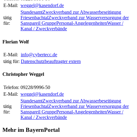
E-Mail:
weggel@kasendorf.de
Standesamt
Zweckverband zur Abwasserbeseitigung
tätig
Friesenbachtal
Zweckverband zur Wasserversorgung der
für:
Sanspareil Gruppe
Personal-Angelegenheiten
Wasser /
Kanal / Zweckverbände
Florian Wolf
E-Mail:
info@cybertecc.de
tätig für:
Datenschutzbeauftragter extern
Christopher Weggel
Telefon:
09228/9996-50
E-Mail:
weggel@kasendorf.de
Standesamt
Zweckverband zur Abwasserbeseitigung
tätig
Friesenbachtal
Zweckverband zur Wasserversorgung der
für:
Sanspareil Gruppe
Personal-Angelegenheiten
Wasser /
Kanal / Zweckverbände
Mehr im BayernPortal