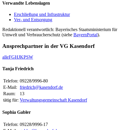
Verwandte Lebenslagen
Erschließung und Infrastruktur
Ver- und Entsorgung
Redaktionell verantwortlich: Bayerisches Staatsministerium für
Umwelt und Verbraucherschutz (siehe
BayernPortal
).
Ansprechpartner in der VG Kasendorf
alle
F
G
H
J
K
P
S
W
Tanja Friedrich
Telefon:
09228/9996-80
E-Mail:
friedrich@kasendorf.de
Raum:
13
tätig für:
Verwaltungsgemeinschaft Kasendorf
Sophia Gabler
Telefon:
09228/9996-17