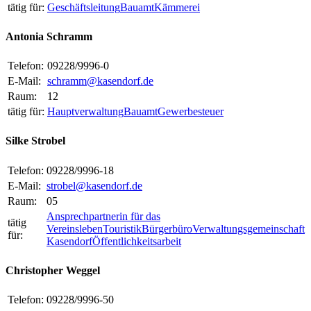
tätig für:
Geschäftsleitung
Bauamt
Kämmerei
Antonia Schramm
Telefon:
09228/9996-0
E-Mail:
schramm@kasendorf.de
Raum:
12
tätig für:
Hauptverwaltung
Bauamt
Gewerbesteuer
Silke Strobel
Telefon:
09228/9996-18
E-Mail:
strobel@kasendorf.de
Raum:
05
Ansprechpartnerin für das
tätig
Vereinsleben
Touristik
Bürgerbüro
Verwaltungsgemeinschaft
für:
Kasendorf
Öffentlichkeitsarbeit
Christopher Weggel
Telefon:
09228/9996-50