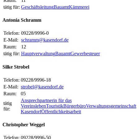
Raum:
11
tätig für:
Geschäftsleitung
Bauamt
Kämmerei
Antonia Schramm
Telefon:
09228/9996-0
E-Mail:
schramm@kasendorf.de
Raum:
12
tätig für:
Hauptverwaltung
Bauamt
Gewerbesteuer
Silke Strobel
Telefon:
09228/9996-18
E-Mail:
strobel@kasendorf.de
Raum:
05
Ansprechpartnerin für das
tätig
Vereinsleben
Touristik
Bürgerbüro
Verwaltungsgemeinschaft
für:
Kasendorf
Öffentlichkeitsarbeit
Christopher Weggel
Telefon:
09228/9996-50